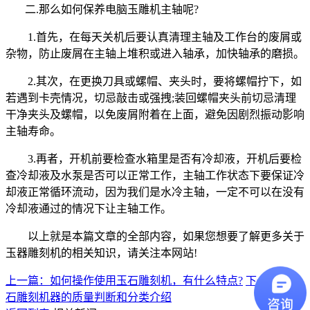
二.那么如何保养电脑玉雕机主轴呢?
1.首先，在每天关机后要认真清理主轴及工作台的废屑或
杂物，防止废屑在主轴上堆积或进入轴承，加快轴承的磨损。
2.其次，在更换刀具或螺帽、夹头时，要将螺帽拧下，如
若遇到卡壳情况，切忌敲击或强拽;装回螺帽夹头前切忌清理
干净夹头及螺帽，以免废屑附着在上面，避免因剧烈振动影响
主轴寿命。
3.再者，开机前要检查水箱里是否有冷却液，开机后要检
查冷却液及水泵是否可以正常工作，主轴工作状态下要保证冷
却液正常循环流动，因为我们是水冷主轴，一定不可以在没有
冷却液通过的情况下让主轴工作。
以上就是本篇文章的全部内容，如果您想要了解更多关于
玉器雕刻机的相关知识，请关注本网站!
上一篇：如何操作使用玉石雕刻机，有什么特点?
下一篇：玉
石雕刻机器的质量判断和分类介绍