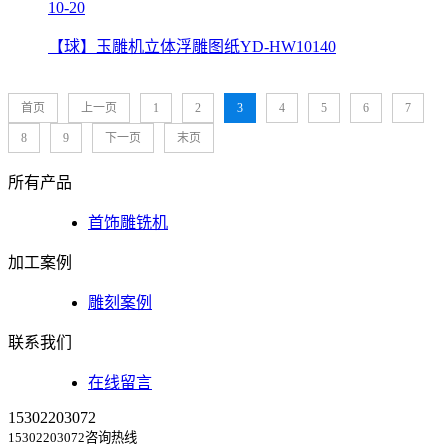
10-20
【球】玉雕机立体浮雕图纸YD-HW10140
首页
上一页
1
2
3
4
5
6
7
8
9
下一页
末页
所有产品
首饰雕铣机
加工案例
雕刻案例
联系我们
在线留言
15302203072
15302203072咨询热线