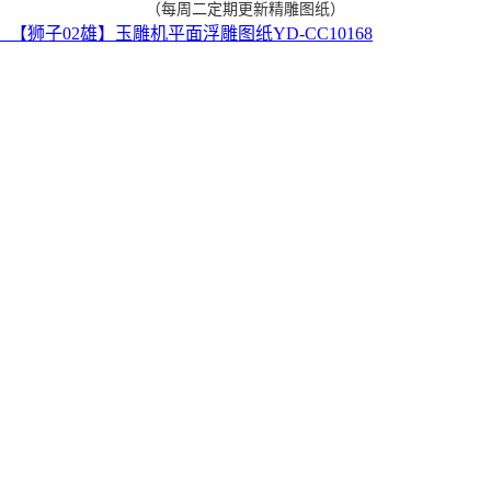
（每周二定期更新精雕图纸）
【狮子02雄】玉雕机平面浮雕图纸YD-CC10168