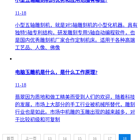
小型五轴雕刻机的优势和应用范围有哪些?
11-18
小型五轴雕刻机，就是对5轴雕刻机的小型化机器。具有
独特5轴专利结构，研发雕刻专用5轴自动编程软件，也
是国内优秀雕刻机厂家合作定制机床。适用于各种高端
工艺品、人像、佛像
电脑玉雕机是什么，是什么工作原理?
11-18
翡翠因为质地和做工精美而受到人们的欢迎，随着科技
的发展，市场上大部分的手工行业被机械所替代，雕刻
行业也是如此。市场中机雕的玉雕出现的越来越多，对
于比较初级和可复制
首页
上一页
13
14
15
16
17
18